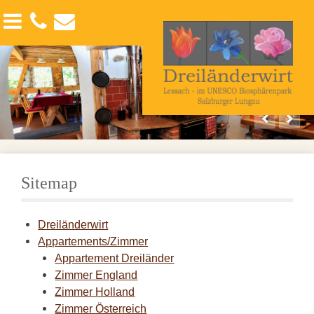
Appartements/Zimmer
Der Lungau
Angebote
Appartement Dreiländer
Interessante Films
Seminars & Workshops
Zimmer England
Sommerurlaub
Zimmer Holland
Winterurlaub
Zimmer Österreich
Sitemap
Appartement Lessach
Dreiländerwirt
Zimmer Buben
Appartements/Zimmer
Appartement Dreiländer
Zimmer Knecht
Zimmer England
Zimmer Holland
Zimmer Onkel
Zimmer Österreich