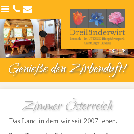
Der Lungau
Angebote
Kontakt
Interessante Films
Seminars & Workshops
Links
Sommerurlaub
Anreise-Abreise
Winterurlaub
Impressum
Genieße den Zirbenduft!
Datenschutzerklärung
Suche
Sitemap
Zimmer Österreich
Das Land in dem wir seit 2007 leben.