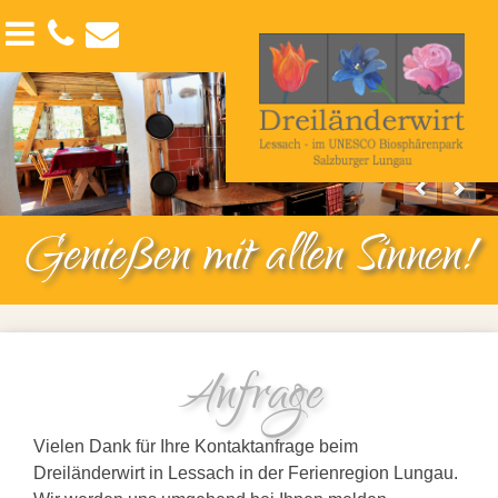
Der Lungau
Angebote
Kontakt
Interessante Films
Seminars & Workshops
Links
Sommerurlaub
Anreise-Abreise
Winterurlaub
Impressum
Genießen mit allen Sinnen!
Datenschutzerklärung
Suche
Sitemap
Anfrage
Vielen Dank für Ihre Kontaktanfrage beim
Dreiländerwirt in Lessach in der Ferienregion Lungau.